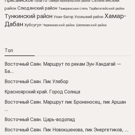
Присаянское плато
Селенгинский
Северо-Байкальский район
Слюдянский район
район
Тажеранская степь
Тарбагатайский район
Хамар-
Тункинский район
Улан-Батор
Усольский район
Дабан
Хубсугул
Черемховский район
Шелеховский район
Топ
Восточный Саян. Маршрут по рекам Зун-Хандагай —
Ба...
Восточный Саян. Пик Улябор
Красноярский край. Город Солнца
Восточный Саян. Маршрут пик Броненосец, пик Аршан
...
Восточный Саян. Царь-водопад
Восточный Саян. Пик Новокшенова, пик Энергетиков, ...