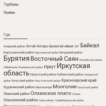
Турбазы
Храмы
Где
Байкал
Алтай
Ангара
Архангай аймаг
Аларский район
ББТ
Баргузинский район
Бичурский район
Баунтовский район
Бурятия
Восточный Саян
Енисейский район
Иркутская
Иркут
Забайкалье
Закаменский район
область
Иркутский район
Кабанский район
Каларский
Красноярский край
Качугский район
район
Кош-Агачский район
Монголия
Курагинский район
Малое море
Нукутский район
Олхинское плато
Окинский район
Ольхон
Ольхонский район
Орхон аймаг
Прибайкальский район