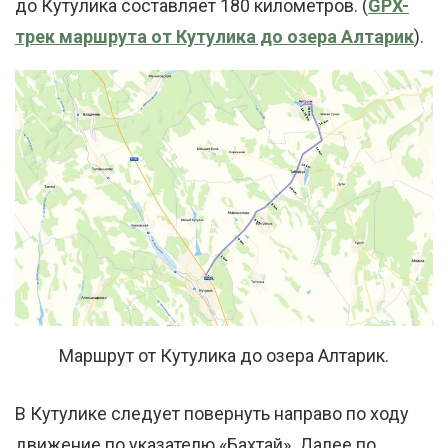
до Кутулика составляет 180 километров. (
GPX-
трек маршрута от Кутулика до озера Алтарик
).
Маршрут от Кутулика до озера Алтарик.
В Кутулике следует повернуть направо по ходу
движение по указателю «Бахтай». Далее по