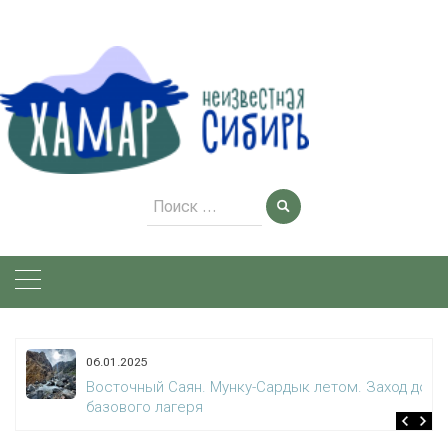
Skip
to
content
Поиск
для:
06.01.2025
Восточный Саян. Мунку-Сардык летом. Заход до
базового лагеря