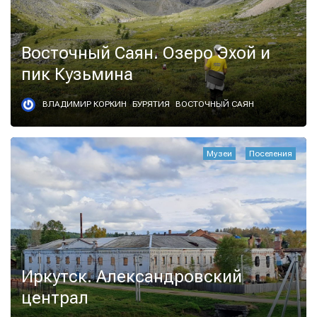
Восточный Саян. Озеро Эхой и
пик Кузьмина
ВЛАДИМИР КОРКИН
БУРЯТИЯ
ВОСТОЧНЫЙ САЯН
Музеи
Поселения
Иркутск. Александровский
централ