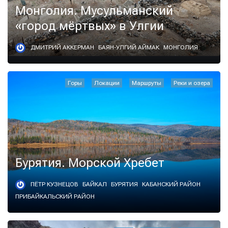
Монголия. Мусульманский
«город мёртвых» в Улгии
ДМИТРИЙ АККЕРМАН
БАЯН-УЛГИЙ АЙМАК
МОНГОЛИЯ
Горы
Локации
Маршруты
Реки и озера
Бурятия. Морской Хребет
ПЁТР КУЗНЕЦОВ
БАЙКАЛ
БУРЯТИЯ
КАБАНСКИЙ РАЙОН
ПРИБАЙКАЛЬСКИЙ РАЙОН