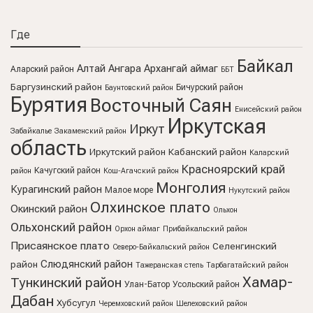
Где
Байкал
Алтай
Ангара
Архангай аймаг
Аларский район
ББТ
Баргузинский район
Бичурский район
Баунтовский район
Бурятия
Восточный Саян
Енисейский район
Иркутская
Иркут
Забайкалье
Закаменский район
область
Иркутский район
Кабанский район
Каларский
Красноярский край
Качугский район
район
Кош-Агачский район
Монголия
Курагинский район
Малое море
Нукутский район
Олхинское плато
Окинский район
Ольхон
Ольхонский район
Орхон аймаг
Прибайкальский район
Присаянское плато
Селенгинский
Северо-Байкальский район
Слюдянский район
район
Тажеранская степь
Тарбагатайский район
Хамар-
Тункинский район
Улан-Батор
Усольский район
Дабан
Хубсугул
Черемховский район
Шелеховский район