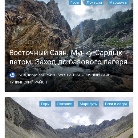
Горы
Локации
Маршруты
Восточный Саян. Мунку-Сардык
летом. Заход до базового лагеря
ВЛАДИМИР КОРКИН
БУРЯТИЯ
ВОСТОЧНЫЙ САЯН
ТУНКИНСКИЙ РАЙОН
Горы
Локации
Маршруты
Реки и озера