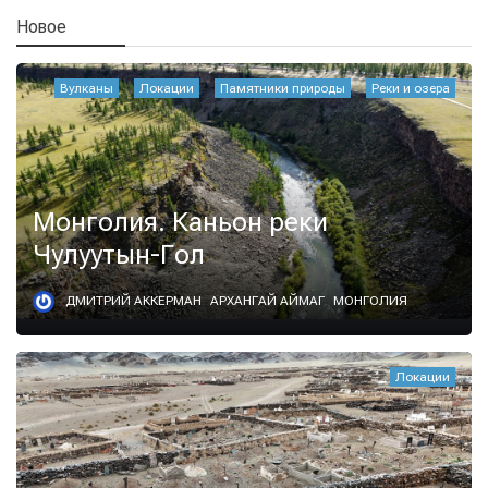
Новое
Вулканы
Локации
Памятники природы
Реки и озера
Монголия. Каньон реки
Чулуутын-Гол
ДМИТРИЙ АККЕРМАН
АРХАНГАЙ АЙМАГ
МОНГОЛИЯ
Локации