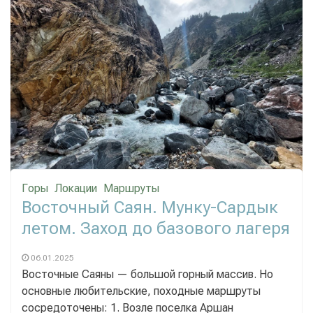
Горы
Локации
Маршруты
Восточный Саян. Мунку-Сардык
летом. Заход до базового лагеря
06.01.2025
Восточные Саяны — большой горный массив. Но
основные любительские, походные маршруты
сосредоточены: 1. Возле поселка Аршан