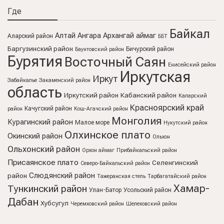
Где
Байкал
Алтай
Ангара
Архангай аймаг
Аларский район
ББТ
Баргузинский район
Бичурский район
Баунтовский район
Бурятия
Восточный Саян
Енисейский район
Иркутская
Иркут
Забайкалье
Закаменский район
область
Иркутский район
Кабанский район
Каларский
Красноярский край
Качугский район
район
Кош-Агачский район
Монголия
Курагинский район
Малое море
Нукутский район
Олхинское плато
Окинский район
Ольхон
Ольхонский район
Орхон аймаг
Прибайкальский район
Присаянское плато
Селенгинский
Северо-Байкальский район
Слюдянский район
район
Тажеранская степь
Тарбагатайский район
Хамар-
Тункинский район
Улан-Батор
Усольский район
Дабан
Хубсугул
Черемховский район
Шелеховский район