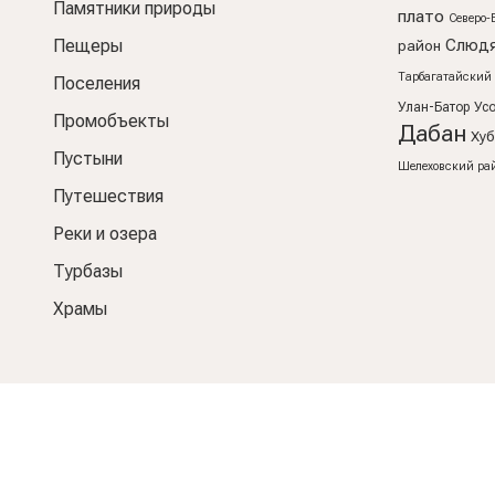
Памятники природы
плато
Северо-
Пещеры
Слюдя
район
Тарбагатайский
Поселения
Улан-Батор
Ус
Промобъекты
Дабан
Хуб
Пустыни
Шелеховский ра
Путешествия
Реки и озера
Турбазы
Храмы