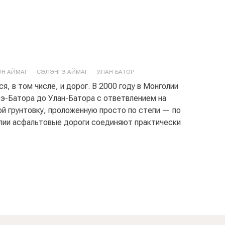
ОН АЙМАГ
СЭЛЭНГЭ АЙМАГ
УЛАН-БАТОР
, в том числе, и дорог. В 2000 году в Монголии
э-Батора до Улан-Батора с ответвлением на
й грунтовку, проложенную просто по степи — по
олии асфальтовые дороги соединяют практически