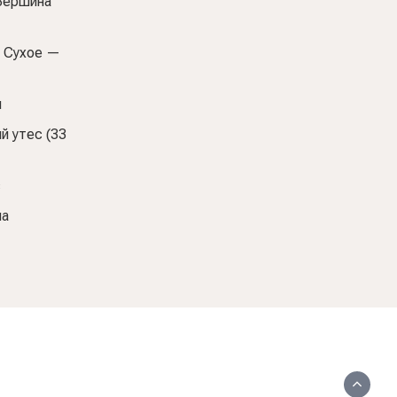
(Вершина
 Сухое —
ы
й утес (33
с
ша