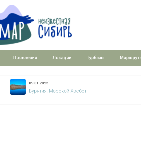
Поселения
Локации
Турбазы
Маршрут
06.01.2025
Восточный Саян. Мунку-Сардык летом. Заход до
базового лагеря