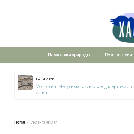
Skip
to
content
Памятники природы
Путешествия
09.01.2025
х» в
Бурятия. Морской Хребет
Home
Сэлэнгэ аймаг