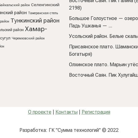
Восточный Саян. Пик Галина 
Селенгинский
Байкальский район
2198)
нский район
Тажеранская степь
Большое Голоустное — озеро
Тункинский район
 район
Падь Ушканья — ...
Хамар-
ольский район
Усольский район. Белые скал
сугул
Черемховский район
Присаянское плато. Шамански
йон
Богатыря)
Олхинское плато. Марьин утё
Восточный Саян. Пик Хулугай
О проекте
|
Контакты
|
Регистрация
Разработка: ГК "Сумма технологий" © 2022