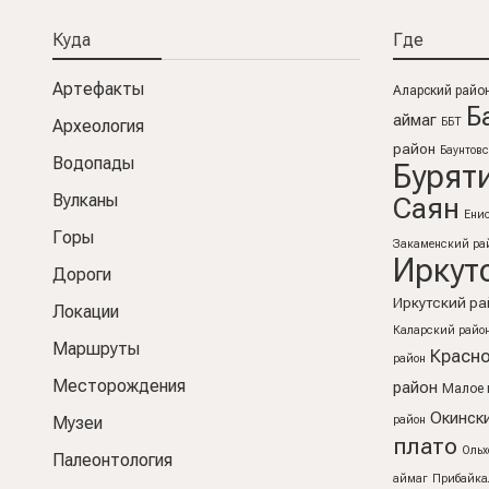
Куда
Где
Артефакты
Аларский райо
Б
аймаг
ББТ
Археология
район
Баунтов
Водопады
Бурят
Вулканы
Саян
Ени
Горы
Закаменский ра
Иркут
Дороги
Иркутский ра
Локации
Каларский райо
Маршруты
Красно
район
Месторождения
район
Малое 
Окинск
Музеи
район
плато
Ольх
Палеонтология
аймаг
Прибайка