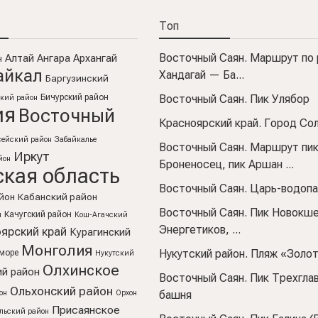
Топ
Восточный Саян. Маршрут по 
Алтай
Ангара
Архангай
н
айкал
Хандагай — Ба...
Баргузинский
Бичурский район
Восточный Саян. Пик Улябор
ский район
ия
Восточный
Красноярский край. Город Со
сейский район
Забайкалье
Восточный Саян. Маршрут пи
Иркут
йон
Броненосец, пик Аршан ...
ская область
Восточный Саян. Царь-водоп
йон
Кабанский район
Восточный Саян. Пик Новокше
Качугский район
н
Кош-Агачский
Энергетиков, ...
ярский край
Курагинский
Монголия
Нукутский район. Пляж «Золо
море
Нукутский
Олхинское
ий район
Восточный Саян. Пик Трехгла
Ольхонский район
он
Орхон
башня
Присаянское
льский район