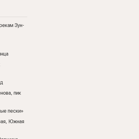
рекам Зун-
лнца
к
ад
нова, пик
тые пески»
вая, Южная