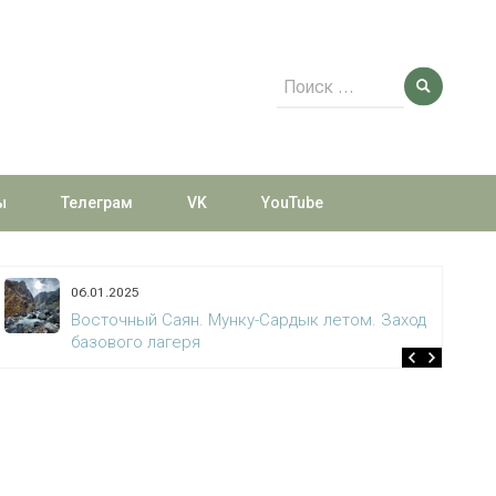
Поиск
для:
ы
Телеграм
VK
YouTube
20.12.2024
Восточный Саян. Озеро Эхой и пик Кузьмина