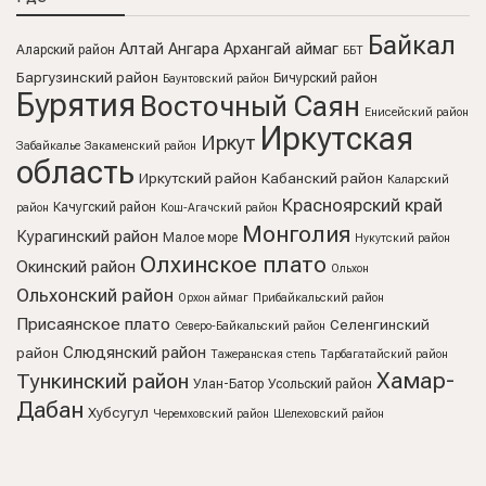
Байкал
Алтай
Ангара
Архангай аймаг
Аларский район
ББТ
Баргузинский район
Бичурский район
Баунтовский район
Бурятия
Восточный Саян
Енисейский район
Иркутская
Иркут
Забайкалье
Закаменский район
область
Иркутский район
Кабанский район
Каларский
Красноярский край
Качугский район
район
Кош-Агачский район
Монголия
Курагинский район
Малое море
Нукутский район
Олхинское плато
Окинский район
Ольхон
Ольхонский район
Орхон аймаг
Прибайкальский район
Присаянское плато
Селенгинский
Северо-Байкальский район
Слюдянский район
район
Тажеранская степь
Тарбагатайский район
Хамар-
Тункинский район
Улан-Батор
Усольский район
Дабан
Хубсугул
Черемховский район
Шелеховский район