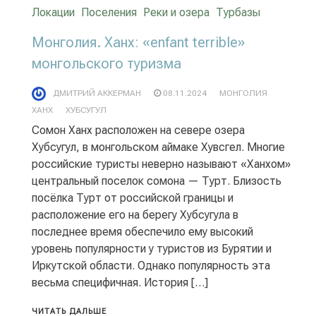
Локации
Поселения
Реки и озера
Турбазы
Монголия. Ханх: «enfant terrible»
монгольского туризма
ДМИТРИЙ АККЕРМАН
08.11.2024
МОНГОЛИЯ
ХАНХ
ХУБСУГУЛ
Сомон Ханх расположен на севере озера
Хубсугул, в монгольском аймаке Хувсгел. Многие
российские туристы неверно называют «Ханхом»
центральный поселок сомона — Турт. Близость
посёлка Турт от российской границы и
расположение его на берегу Хубсугула в
последнее время обеспечило ему высокий
уровень популярности у туристов из Бурятии и
Иркутской области. Однако популярность эта
весьма специфичная. История […]
ЧИТАТЬ ДАЛЬШЕ