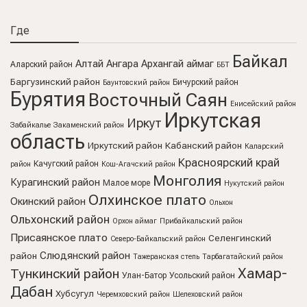
Где
Байкал
Алтай
Ангара
Архангай аймаг
Аларский район
ББТ
Баргузинский район
Бичурский район
Баунтовский район
Бурятия
Восточный Саян
Енисейский район
Иркутская
Иркут
Забайкалье
Закаменский район
область
Иркутский район
Кабанский район
Каларский
Красноярский край
Качугский район
район
Кош-Агачский район
Монголия
Курагинский район
Малое море
Нукутский район
Олхинское плато
Окинский район
Ольхон
Ольхонский район
Орхон аймаг
Прибайкальский район
Присаянское плато
Селенгинский
Северо-Байкальский район
Слюдянский район
район
Тажеранская степь
Тарбагатайский район
Хамар-
Тункинский район
Улан-Батор
Усольский район
Дабан
Хубсугул
Черемховский район
Шелеховский район